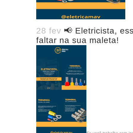
28 fev
📢 Eletricista, e
faltar na sua maleta!
Se você trabalha com ins