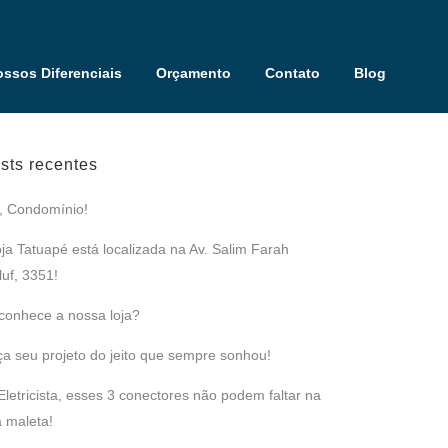
ssos Diferenciais
Orçamento
Contato
Blog
sts recentes
, Condomínio!
oja Tatuapé está localizada na Av. Salim Farah
uf, 3351!
conhece a nossa loja?
̧a seu projeto do jeito que sempre sonhou!
Eletricista, esses 3 conectores não podem faltar na
 maleta!