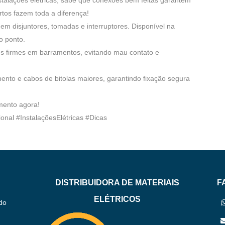
ertos fazem toda a diferença!
 em disjuntores, tomadas e interruptores. Disponível na
o ponto.
̃es firmes em barramentos, evitando mau contato e
ento e cabos de bitolas maiores, garantindo fixação segura
amento agora!
onal #InstalaçõesElétricas #Dicas
DISTRIBUIDORA DE MATERIAIS
F
ELÉTRICOS
do