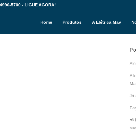
 4996-5700 - LIGUE AGORA!
Home
Produtos
A Elétrica Mav
No
Po
Alô
A l
Mal
Já 
Fac
📢 
sua