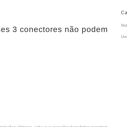
Ca
Not
sses 3 conectores não podem
Un
talações elétricas, sabe que conexões bem feitas garantem