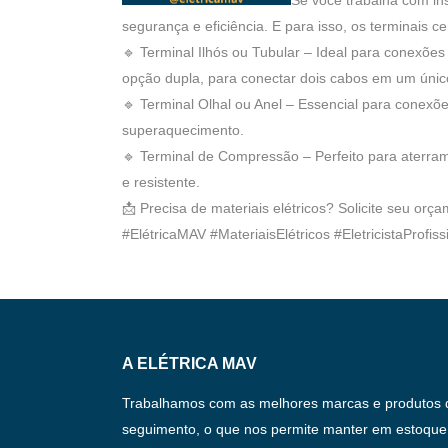
segurança e eficiência. E para isso, os terminais c
🔹 Terminal Ilhós ou Tubular – Ideal para conexões
opção dupla, para conectar dois cabos em um únic
🔹 Terminal Olhal ou Anel – Essencial para conexo
superaquecimento.
🔹 Terminal de Compressão – Perfeito para aterram
e resistente.
📩 Precisa de materiais elétricos? Solicite seu orç
#ElétricaMAV #MateriaisElétricos #EletricistaProfissi
A ELÉTRICA MAV
Trabalhamos com as melhores marcas e produtos 
seguimento, o que nos permite manter em estoque