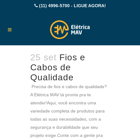
(11) 4996-5700 - LIGUE AGORA!
25 set
Fios e
Cabos de
Qualidade
Precisa de fios e cabos de qualidade?
A Elétrica MAV tá pronta pra te
atender!Aqui, você encontra uma
variedade completa de produtos para
todas as suas necessidades, com a
segurança e durabilidade que seu
projeto exige.Conte com a gente pra