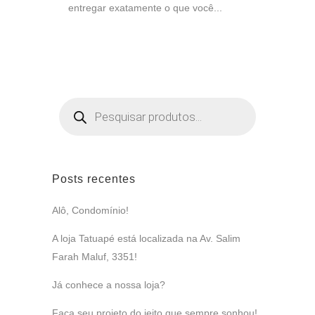
entregar exatamente o que você...
Pesquisar
produtos
Posts recentes
Alô, Condomínio!
A loja Tatuapé está localizada na Av. Salim
Farah Maluf, 3351!
Já conhece a nossa loja?
Faça seu projeto do jeito que sempre sonhou!