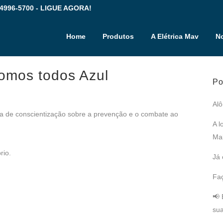
 4996-5700 - LIGUE AGORA!
Home
Produtos
A Elétrica Mav
No
mos todos Azul
Po
Alô
iva de conscientização sobre a prevenção e o combate ao
A l
Mal
rio.
Já 
Fac
📢 
sua