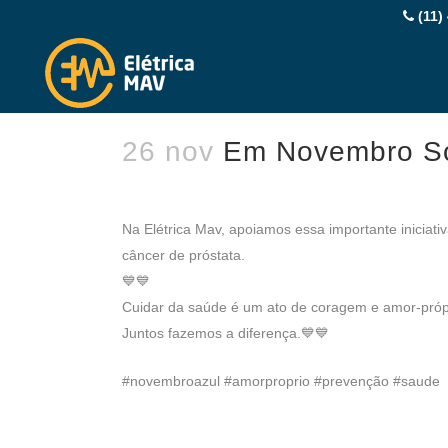
(11)
26 nov
Em Novembro So
Na Elétrica Mav, apoiamos essa importante iniciat
câncer de próstata.
💙💙
Cuidar da saúde é um ato de coragem e amor-próp
Juntos fazemos a diferença.💙💙
#novembroazul #amorproprio #prevenção #saude