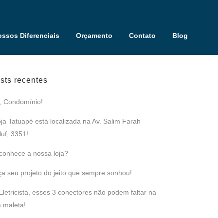
ssos Diferenciais
Orçamento
Contato
Blog
sts recentes
, Condomínio!
oja Tatuapé está localizada na Av. Salim Farah
uf, 3351!
conhece a nossa loja?
̧a seu projeto do jeito que sempre sonhou!
Eletricista, esses 3 conectores não podem faltar na
 maleta!