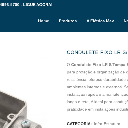
 4996-5700 - LIGUE AGORA!
Home
Produtos
A Elétrica Mav
No
CONDULETE FIXO LR S
O
Condulete Fixo LR S/Tampa 
para proteção e organização de c
resistência, oferece durabilidade 
ambientes internos e externos. S
instalação rápida e a manutenção
longo e reto, é ideal para conduç
praticidade em instalações industr
CATEGORIA:
Infra-Estrutura