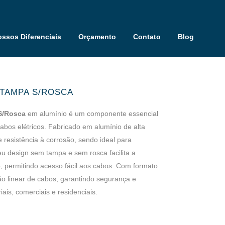
ssos Diferenciais
Orçamento
Contato
Blog
/TAMPA S/ROSCA
S/Rosca
em alumínio é um componente essencial
abos elétricos. Fabricado em alumínio de alta
e resistência à corrosão, sendo ideal para
eu design sem tampa e sem rosca facilita a
, permitindo acesso fácil aos cabos. Com formato
ão linear de cabos, garantindo segurança e
iais, comerciais e residenciais.