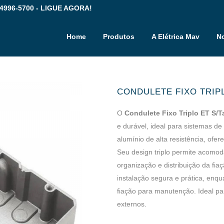
 4996-5700 - LIGUE AGORA!
Home
Produtos
A Elétrica Mav
No
CONDULETE FIXO TRIP
O
Condulete Fixo Triplo ET S/
e durável, ideal para sistemas d
alumínio de alta resistência, ofe
Seu design triplo permite acomoda
organização e distribuição da fia
instalação segura e prática, enq
fiação para manutenção. Ideal par
externos.