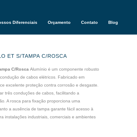
ssos Diferenciais
Orçamento
Contato
Blog
LO ET S/TAMPA C/ROSCA
Tampa C/Rosca
Alumínio é um componente robusto
e condução de cabos elétricos. Fabricado em
rece excelente proteção contra corrosão e desgaste.
r três conduções de cabos, facilitando a
ção. A rosca para fixação proporciona uma
uanto a ausência de tampa garante fácil acesso à
a instalações industriais, comerciais e ambientes