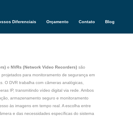
ssos Diferenciais
Orçamento
Contato
Blog
rs)
e
NVRs (Network Video Recorders)
são
eo projetados para monitoramento de segurança em
ias. O DVR trabalha com câmeras analógicas,
as IP, transmitindo vídeo digital via rede. Ambos
lução, armazenamento seguro e monitoramento
esso às imagens em tempo real. A escolha entre
mera e das necessidades específicas do sistema