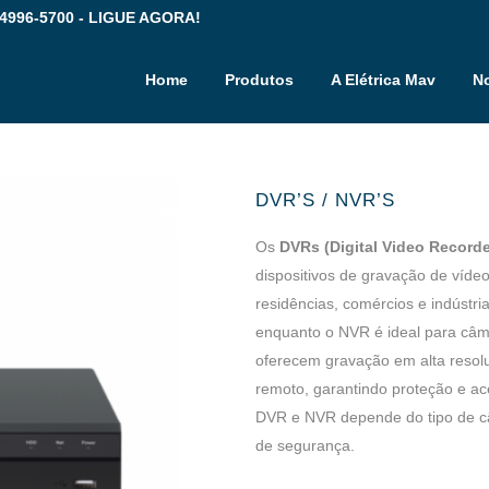
 4996-5700 - LIGUE AGORA!
Home
Produtos
A Elétrica Mav
No
DVR’S / NVR’S
Os
DVRs (Digital Video Recorde
dispositivos de gravação de víd
residências, comércios e indústr
enquanto o NVR é ideal para câmer
oferecem gravação em alta reso
remoto, garantindo proteção e ac
DVR e NVR depende do tipo de câ
de segurança.