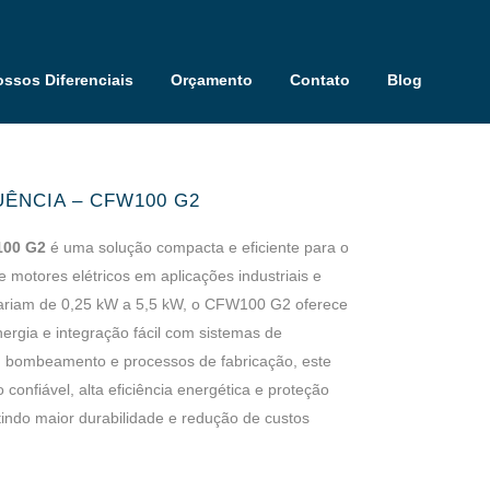
ssos Diferenciais
Orçamento
Contato
Blog
ÊNCIA – CFW100 G2
100 G2
é uma solução compacta e eficiente para o
e motores elétricos em aplicações industriais e
variam de 0,25 kW a 5,5 kW, o CFW100 G2 oferece
nergia e integração fácil com sistemas de
o, bombeamento e processos de fabricação, este
onfiável, alta eficiência energética e proteção
indo maior durabilidade e redução de custos