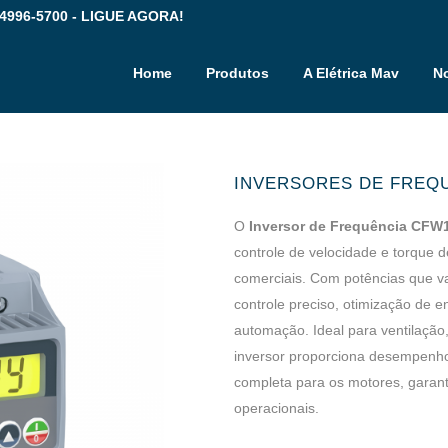
 4996-5700 - LIGUE AGORA!
Home
Produtos
A Elétrica Mav
No
INVERSORES DE FREQU
O
Inversor de Frequência CFW
controle de velocidade e torque d
comerciais. Com potências que 
controle preciso, otimização de e
automação. Ideal para ventilaçã
inversor proporciona desempenho c
completa para os motores, garant
operacionais.