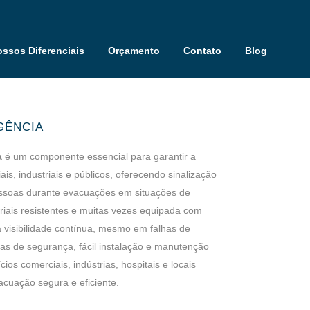
ssos Diferenciais
Orçamento
Contato
Blog
GÊNCIA
a
é um componente essencial para garantir a
s, industriais e públicos, oferecendo sinalização
 pessoas durante evacuações em situações de
iais resistentes e muitas vezes equipada com
 visibilidade contínua, mesmo em falhas de
s de segurança, fácil instalação e manutenção
ios comerciais, indústrias, hospitais e locais
cuação segura e eficiente.