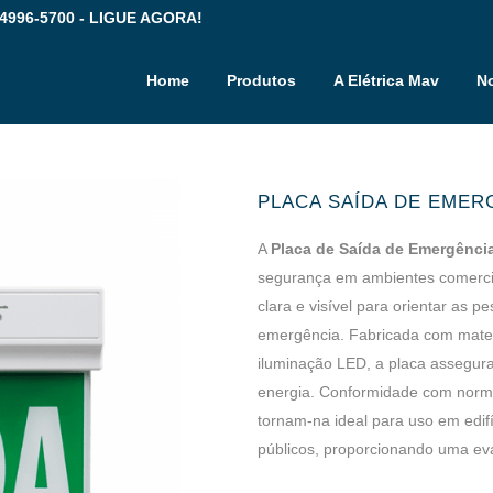
 4996-5700 - LIGUE AGORA!
Home
Produtos
A Elétrica Mav
No
PLACA SAÍDA DE EMER
A
Placa de Saída de Emergênci
segurança em ambientes comerciai
clara e visível para orientar as
emergência. Fabricada com mater
iluminação LED, a placa assegura
energia. Conformidade com norma
tornam-na ideal para uso em edifíc
públicos, proporcionando uma eva