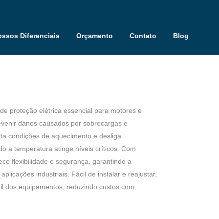
ssos Diferenciais
Orçamento
Contato
Blog
de proteção elétrica essencial para motores e
evenir danos causados por sobrecargas e
cta condições de aquecimento e desliga
 a temperatura atinge níveis críticos. Com
ece flexibilidade e segurança, garantindo a
licações industriais. Fácil de instalar e reajustar,
til dos equipamentos, reduzindo custos com