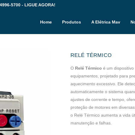
 4996-5700 - LIGUE AGORA!
Home
Produtos
A Elétrica Mav
No
RELÉ TÉRMICO
O
Relé Térmico
é um dispositivo 
equipamentos, projetado para pr
aquecimento excessivo. Ele dete
automaticamente o sistema quando
ajustes de corrente e tempo, ofer
proteção de motores em diversas ap
o Relé Térmico aumenta a vida ú
manutenção e falhas.