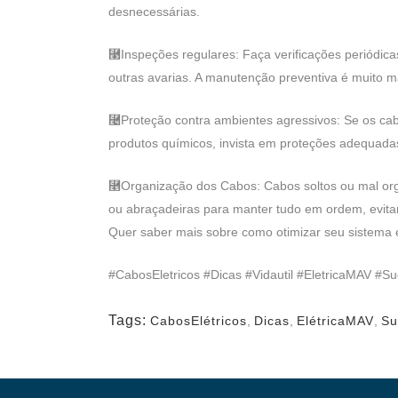
desnecessárias.
⿣Inspeções regulares: Faça verificações periódica
outras avarias. A manutenção preventiva é muito m
⿤Proteção contra ambientes agressivos: Se os ca
produtos químicos, invista em proteções adequada
⿥Organização dos Cabos: Cabos soltos ou mal orga
ou abraçadeiras para manter tudo em ordem, evitan
Quer saber mais sobre como otimizar seu sistema el
#CabosEletricos #Dicas #Vidautil #EletricaMAV #S
Tags:
CabosElétricos
,
Dicas
,
ElétricaMAV
,
Su