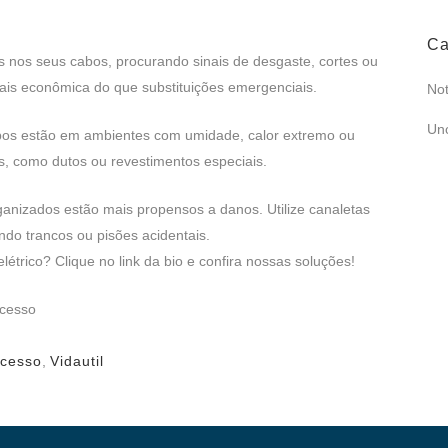
Ca
s nos seus cabos, procurando sinais de desgaste, cortes ou
ais econômica do que substituições emergenciais.
Not
Un
bos estão em ambientes com umidade, calor extremo ou
s, como dutos ou revestimentos especiais.
nizados estão mais propensos a danos. Utilize canaletas
do trancos ou pisões acidentais.
étrico? Clique no link da bio e confira nossas soluções!
ucesso
cesso
,
Vidautil