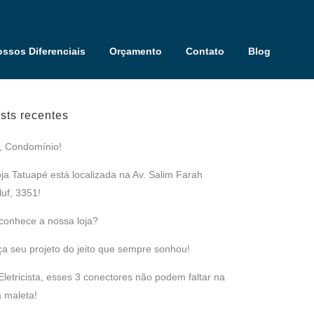
ssos Diferenciais
Orçamento
Contato
Blog
sts recentes
, Condomínio!
oja Tatuapé está localizada na Av. Salim Farah
uf, 3351!
conhece a nossa loja?
̧a seu projeto do jeito que sempre sonhou!
Eletricista, esses 3 conectores não podem faltar na
 maleta!