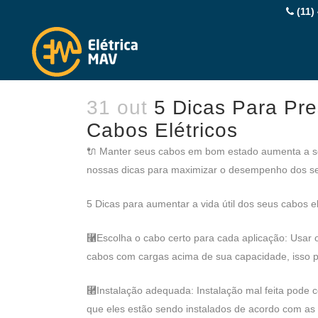
(11)
31 out
5 Dicas Para Pres
Cabos Elétricos
🔌 Manter seus cabos em bom estado aumenta a seg
nossas dicas para maximizar o desempenho dos seu
5 Dicas para aumentar a vida útil dos seus cabos el
⿡Escolha o cabo certo para cada aplicação: Usar o
cabos com cargas acima de sua capacidade, isso p
⿢Instalação adequada: Instalação mal feita pode c
que eles estão sendo instalados de acordo com as