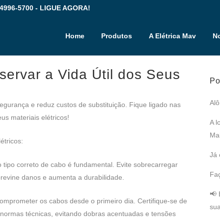
 4996-5700 - LIGUE AGORA!
Home
Produtos
A Elétrica Mav
No
ervar a Vida Útil dos Seus
Po
Alô
urança e reduz custos de substituição. Fique ligado nas
s materiais elétricos!
A l
Mal
étricos:
Já 
 tipo correto de cabo é fundamental. Evite sobrecarregar
Fac
revine danos e aumenta a durabilidade.
📢 
omprometer os cabos desde o primeiro dia. Certifique-se de
sua
 normas técnicas, evitando dobras acentuadas e tensões