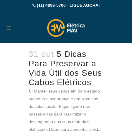
(11) 4996-5700 - LIGUE AGORA!
31 out
5 Dicas
Para Preservar a
Vida Útil dos Seus
Cabos Elétricos
🔌 Manter seus cabos em bom estado
aumenta a segurança e reduz custos
de substituição. Fique ligado nas
nossas dicas para maximizar o
desempenho dos seus materiais
elétricos!5 Dicas para aumentar a vida